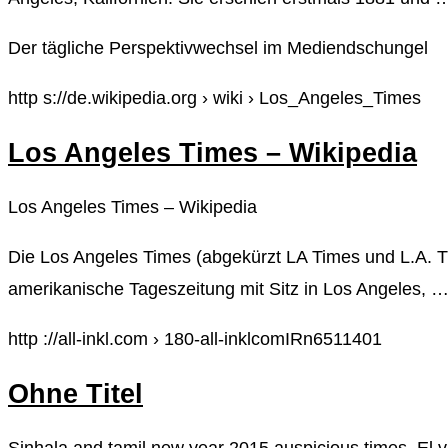
Der tägliche Perspektivwechsel im Mediendschungel
http s://de.wikipedia.org › wiki › Los_Angeles_Times
Los Angeles Times – Wikipedia
Los Angeles Times – Wikipedia
Die Los Angeles Times (abgekürzt LA Times und L.A. T
amerikanische Tageszeitung mit Sitz in Los Angeles, 
http ://all-inkl.com › 180-all-inklcomIRn6511401
Ohne Titel
Sinhala and tamil new year 2015 auspicious times, El 