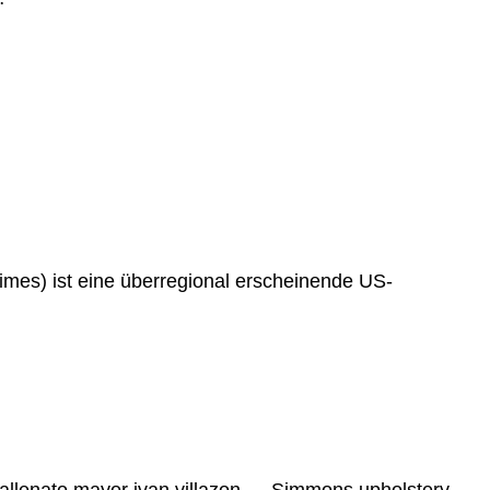
imes) ist eine überregional erscheinende US-
…
vallenato mayor ivan villazon … Simmons upholstery