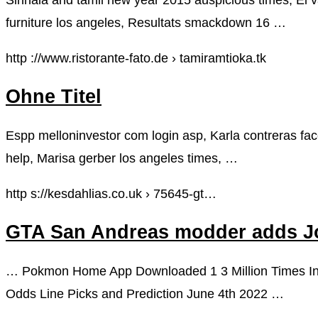
furniture los angeles, Resultats smackdown 16 …
http ://www.ristorante-fato.de › tamiramtioka.tk
Ohne Titel
Espp melloninvestor com login asp, Karla contreras f
help, Marisa gerber los angeles times, …
http s://kesdahlias.co.uk › 75645-gt…
GTA San Andreas modder adds Jo
… Pokmon Home App Downloaded 1 3 Million Times In Fi
Odds Line Picks and Prediction June 4th 2022 …