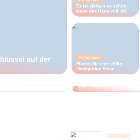
Es ist einfach so schön,
wenn das Haus voll ist!
07/06/2022
hlüssel auf der
Planen Sie eine völlig
10/04/2022
einzigartige Reise
Finden Sie die best
scheiden
zum besten Preis
17/02/2022