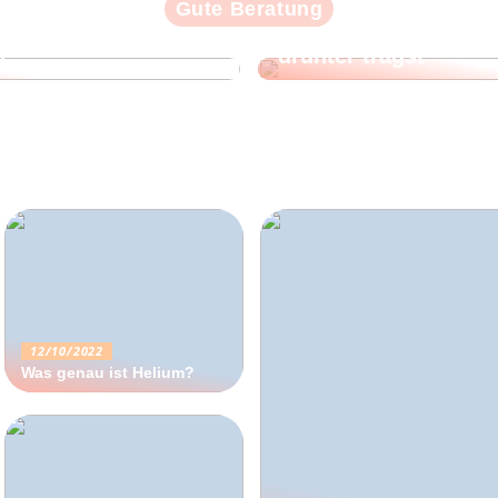
Gute Beratung
nst: Von der Mama
einem eigenen Foto
Selbstfürsorge begi
n
drunter trägst
12/10/2022
Was genau ist Helium?