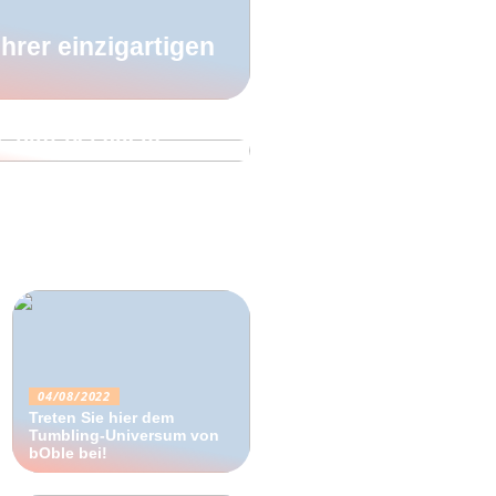
hrer einzigartigen
 hilft bei allem
04/08/2022
Treten Sie hier dem
Tumbling-Universum von
bOble bei!