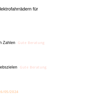
ektrofahrrädern für
Gute Beratung
ch Zahlen
Gute Beratung
iebszielen
26/05/2024