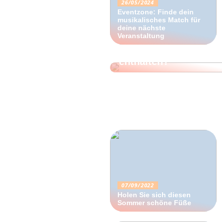
26/05/2024
Eventzone: Finde dein
musikalisches Match für
deine nächste
22/09/2022
Veranstaltung
Welche Inhaltsstoffe 
enthalten?
07/09/2022
Holen Sie sich diesen
Sommer schöne Füße