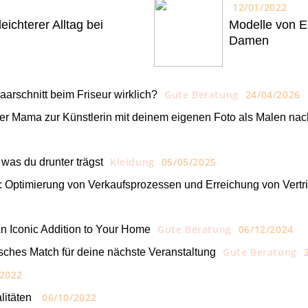
12/01/2022
eichterer Alltag bei
Modelle von El
Damen
Gute Beratung
24/04/2026
arschnitt beim Friseur wirklich?
er Mama zur Künstlerin mit deinem eigenen Foto als Malen na
Kleidung
05/05/2025
 was du drunter trägst
 Optimierung von Verkaufsprozessen und Erreichung von Vertr
Gute Beratung
06/12/2024
n Iconic Addition to Your Home
Gute Beratung
sches Match für deine nächste Veranstaltung
/2022
06/10/2022
litäten