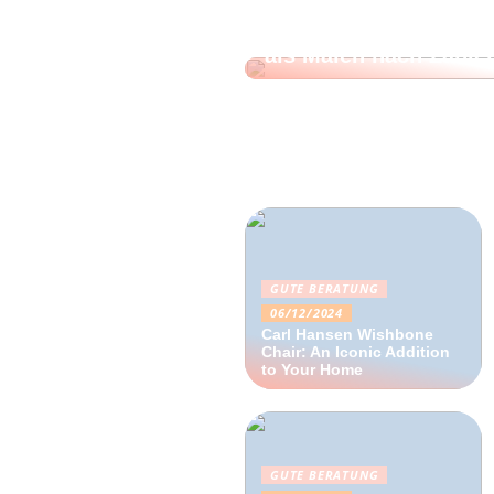
Dein Leben, deine Ku
zur Künstlerin mit d
als Malen nach Zahle
GUTE BERATUNG
06/12/2024
Carl Hansen Wishbone
Chair: An Iconic Addition
to Your Home
GUTE BERATUNG