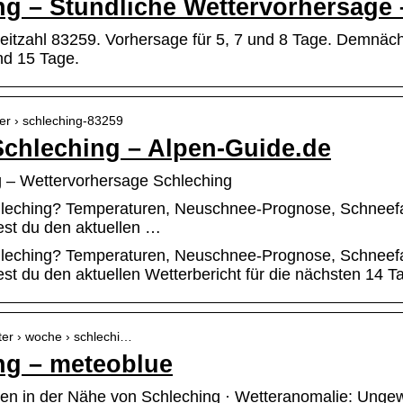
ng – Stündliche Wettervorhersage 
leitzahl 83259. Vorhersage für 5, 7 und 8 Tage. Demnäc
nd 15 Tage.
ter › schleching-83259
Schleching – Alpen-Guide.de
 – Wettervorhersage Schleching
hleching? Temperaturen, Neuschnee-Prognose, Schneefa
est du den aktuellen …
hleching? Temperaturen, Neuschnee-Prognose, Schneefa
st du den aktuellen Wetterbericht für die nächsten 14 T
ter › woche › schlechi…
ng – meteoblue
gen in der Nähe von Schleching · Wetteranomalie: Ungew