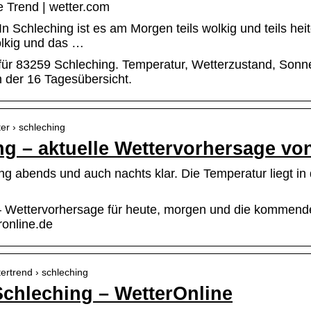
e Trend | wetter.com
In Schleching ist es am Morgen teils wolkig und teils hei
olkig und das …
für 83259 Schleching. Temperatur, Wetterzustand, Son
 der 16 Tagesübersicht.
ter › schleching
ng – aktuelle Wettervorhersage vo
ing abends und auch nachts klar. Die Temperatur liegt i
– Wettervorhersage für heute, morgen und die kommende
online.de
tertrend › schleching
Schleching – WetterOnline