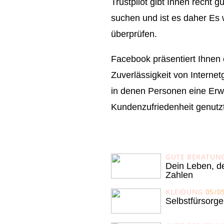
Trustpilot gibt Ihnen recht
suchen und ist es daher Es
überprüfen.
Facebook präsentiert Ihnen e
Zuverlässigkeit von Interne
in denen Personen eine Erw
Kundenzufriedenheit genutzt
GUTE BERATUN
Dein Leben, d
Zahlen
KLEIDUNG
05/0
Selbstfürsorge